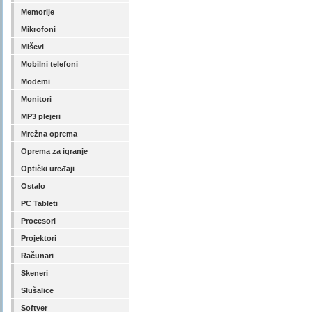
Memorije
Mikrofoni
Miševi
Mobilni telefoni
Modemi
Monitori
MP3 plejeri
Mrežna oprema
Oprema za igranje
Optički uređaji
Ostalo
PC Tableti
Procesori
Projektori
Računari
Skeneri
Slušalice
Softver