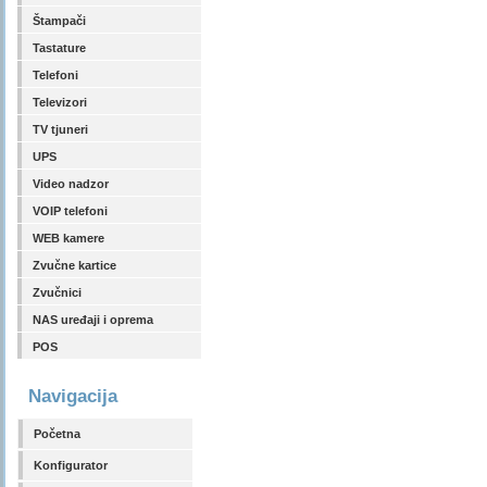
Štampači
Tastature
Telefoni
Televizori
TV tjuneri
UPS
Video nadzor
VOIP telefoni
WEB kamere
Zvučne kartice
Zvučnici
NAS uređaji i oprema
POS
Navigacija
Početna
Konfigurator