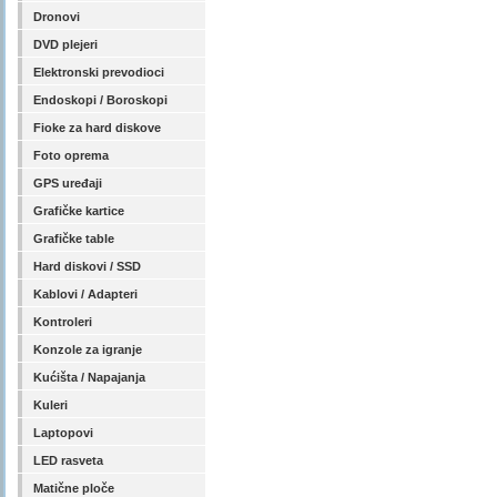
Dronovi
DVD plejeri
Elektronski prevodioci
Endoskopi / Boroskopi
Fioke za hard diskove
Foto oprema
GPS uređaji
Grafičke kartice
Grafičke table
Hard diskovi / SSD
Kablovi / Adapteri
Kontroleri
Konzole za igranje
Kućišta / Napajanja
Kuleri
Laptopovi
LED rasveta
Matične ploče