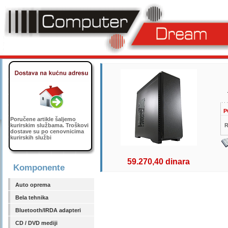
P
Poručene artikle šaljemo
kurirskim službama. Troškovi
R
dostave su po cenovnicima
kurirskih službi
59.270,40 dinara
Komponente
Auto oprema
Bela tehnika
Bluetooth/IRDA adapteri
CD / DVD mediji