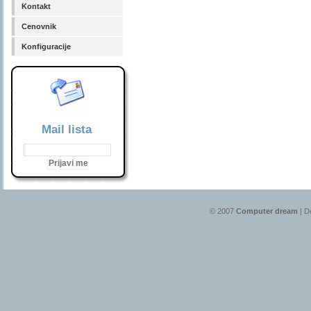
Kontakt
Cenovnik
Konfiguracije
Mail lista
© 2007
Computer dream
| D